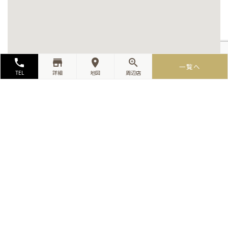
local_phone
store_mall_directory
room
zoom_in
一覧へ
TEL
詳細
地図
周辺店