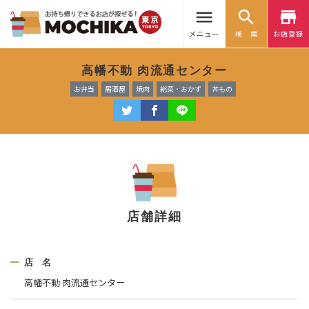
menu
search
store
メニュー
検 索
お店登録
高幡不動 肉流通センター
お弁当
居酒屋
焼肉
総菜・おかず
丼もの
店舗詳細
店 名
高幡不動 肉流通センター