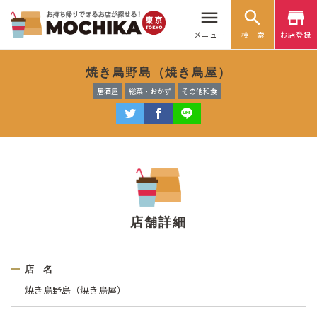
menu
search
store
メニュー
検 索
お店登録
焼き鳥野島（焼き鳥屋）
居酒屋
総菜・おかず
その他和食
店舗詳細
店 名
焼き鳥野島（焼き鳥屋）