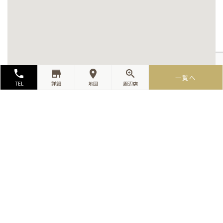
local_phone
store_mall_directory
room
zoom_in
一覧へ
TEL
詳細
地図
周辺店