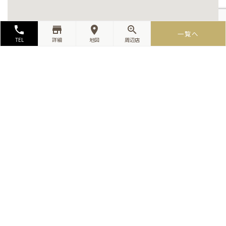
local_phone
store_mall_directory
room
zoom_in
一覧へ
TEL
詳細
地図
周辺店