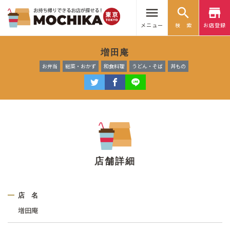
menu
search
store
メニュー
検 索
お店登録
増田庵
お弁当
総菜・おかず
和食料理
うどん・そば
丼もの
店舗詳細
店 名
増田庵