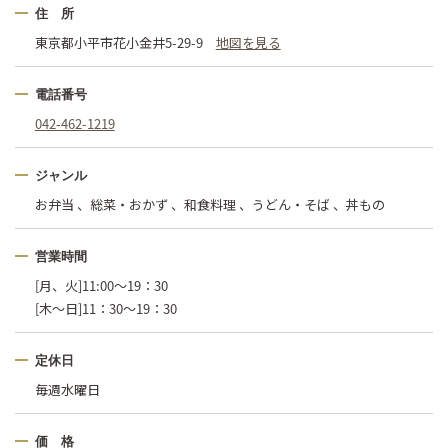
住 所
東京都小平市花小金井5-29-9
地図を見る
電話番号
042-462-1219
ジャンル
お弁当 、総菜・おかず 、和食料理 、うどん・そば 、丼もの
営業時間
[月、火]11:00～19：30
[木～日]11：30～19：30
定休日
毎週水曜日
価 格