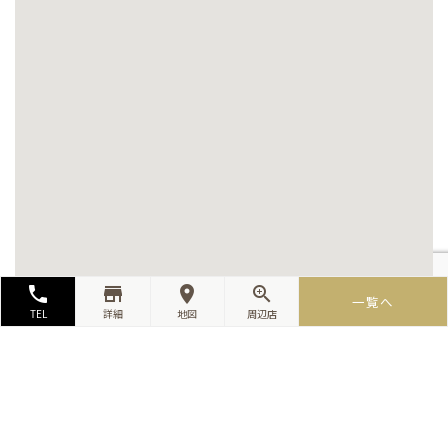
local_phone
store_mall_directory
room
zoom_in
一覧へ
TEL
詳細
地図
周辺店