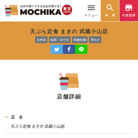
menu
search
store
メニュー
検 索
お店登録
天ぷら定食 まきの 武蔵小山店
お弁当
総菜・おかず
和食料理
丼もの
店舗詳細
店 名
天ぷら定食 まきの 武蔵小山店