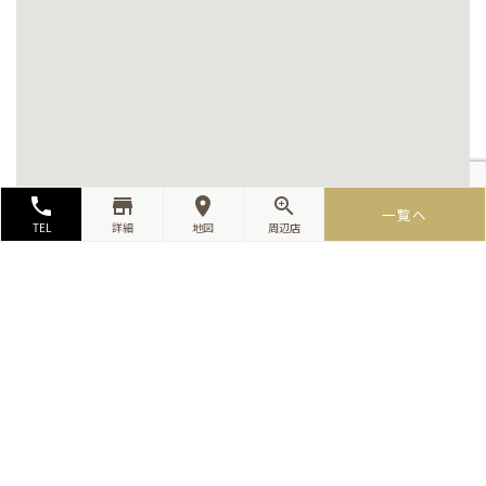
local_phone
store_mall_directory
room
zoom_in
一覧へ
TEL
詳細
地図
周辺店